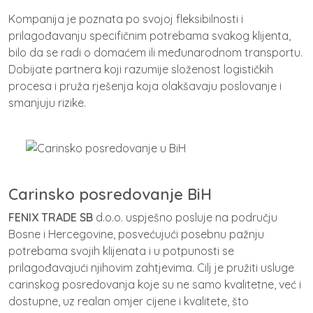
Kompanija je poznata po svojoj fleksibilnosti i
prilagođavanju specifičnim potrebama svakog klijenta,
bilo da se radi o domaćem ili međunarodnom transportu.
Dobijate partnera koji razumije složenost logističkih
procesa i pruža rješenja koja olakšavaju poslovanje i
smanjuju rizike.
Carinsko posredovanje BiH
FENIX TRADE SB
d.o.o. uspješno posluje na području
Bosne i Hercegovine, posvećujući posebnu pažnju
potrebama svojih klijenata i u potpunosti se
prilagođavajući njihovim zahtjevima. Cilj je pružiti usluge
carinskog posredovanja koje su ne samo kvalitetne, već i
dostupne, uz realan omjer cijene i kvalitete, što