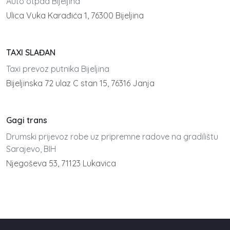
Auto otpad Bijeljina
Ulica Vuka Karađića 1, 76300 Bijeljina
TAXI SLAĐAN
Taxi prevoz putnika Bijeljina
Bijeljinska 72 ulaz C stan 15, 76316 Janja
Gagi trans
Drumski prijevoz robe uz pripremne radove na gradilištu
Sarajevo, BIH
Njegoševa 53, 71123 Lukavica