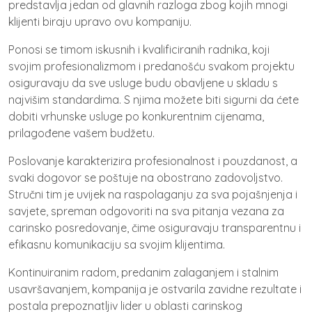
predstavlja jedan od glavnih razloga zbog kojih mnogi
klijenti biraju upravo ovu kompaniju.
Ponosi se timom iskusnih i kvalificiranih radnika, koji
svojim profesionalizmom i predanošću svakom projektu
osiguravaju da sve usluge budu obavljene u skladu s
najvišim standardima. S njima možete biti sigurni da ćete
dobiti vrhunske usluge po konkurentnim cijenama,
prilagođene vašem budžetu.
Poslovanje karakterizira profesionalnost i pouzdanost, a
svaki dogovor se poštuje na obostrano zadovoljstvo.
Stručni tim je uvijek na raspolaganju za sva pojašnjenja i
savjete, spreman odgovoriti na sva pitanja vezana za
carinsko posredovanje, čime osiguravaju transparentnu i
efikasnu komunikaciju sa svojim klijentima.
Kontinuiranim radom, predanim zalaganjem i stalnim
usavršavanjem, kompanija je ostvarila zavidne rezultate i
postala prepoznatljiv lider u oblasti carinskog