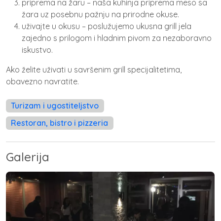
priprema na žaru – naša kuhinja priprema meso sa
žara uz posebnu pažnju na prirodne okuse.
uživajte u okusu – poslužujemo ukusna grill jela
zajedno s prilogom i hladnim pivom za nezaboravno
iskustvo.
Ako želite uživati u savršenim grill specijalitetima,
obavezno navratite.
Turizam i ugostiteljstvo
Restoran, bistro i pizzeria
Galerija