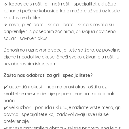
🔹 kobasice s roštilja – naš roštilj specijalitet uključuje
kuhane i pečene kobasice, koje možete uživati uz kisele
krastavce i ljutike.
🔹 roštilj pileći batci i krilca – batci i krilca s roštilja su
pripremljeni s posebnim začinima, pružajući savršeno
sočan i savršen okus.
Donosimo raznovrsne specijalitete sa žara, uz povoljne
cijene i neodoljive okuse, čineći svako uživanje u roštilju
nezaboravnim iskustvom.
Zašto nas odabrati za grill specijalitete?
✔️ autentični okusi – nudimo pravi okus roštilja uz
kvalitetne mesne delicije pripremljene na tradicionalni
način.
✔️ veliki izbor – ponuda uključuje različite vrste mesa, grill
povrća i specijalitete koji zadovoljavaju sve ukuse i
preferencije.
✔️ svježe pripremljeni obroci – svježe pripremljena jela s