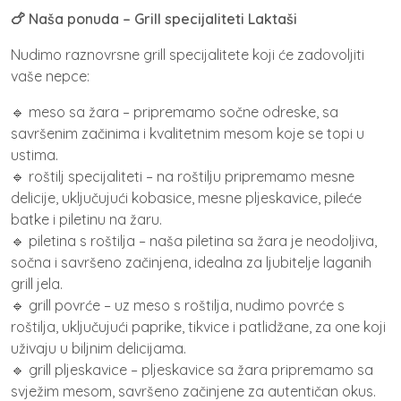
🍗 Naša ponuda – Grill specijaliteti Laktaši
Nudimo raznovrsne grill specijalitete koji će zadovoljiti
vaše nepce:
🔹 meso sa žara – pripremamo sočne odreske, sa
savršenim začinima i kvalitetnim mesom koje se topi u
ustima.
🔹 roštilj specijaliteti – na roštilju pripremamo mesne
delicije, uključujući kobasice, mesne pljeskavice, pileće
batke i piletinu na žaru.
🔹 piletina s roštilja – naša piletina sa žara je neodoljiva,
sočna i savršeno začinjena, idealna za ljubitelje laganih
grill jela.
🔹 grill povrće – uz meso s roštilja, nudimo povrće s
roštilja, uključujući paprike, tikvice i patlidžane, za one koji
uživaju u biljnim delicijama.
🔹 grill pljeskavice – pljeskavice sa žara pripremamo sa
svježim mesom, savršeno začinjene za autentičan okus.