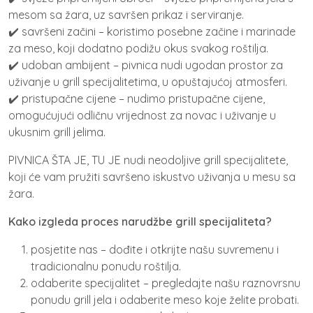
mesom sa žara, uz savršen prikaz i serviranje.
✔️ savršeni začini – koristimo posebne začine i marinade
za meso, koji dodatno podižu okus svakog roštilja.
✔️ udoban ambijent – pivnica nudi ugodan prostor za
uživanje u grill specijalitetima, u opuštajućoj atmosferi.
✔️ pristupačne cijene – nudimo pristupačne cijene,
omogućujući odličnu vrijednost za novac i uživanje u
ukusnim grill jelima.
PIVNICA ŠTA JE, TU JE nudi neodoljive grill specijalitete,
koji će vam pružiti savršeno iskustvo uživanja u mesu sa
žara.
Kako izgleda proces narudžbe grill specijaliteta?
posjetite nas – dođite i otkrijte našu suvremenu i
tradicionalnu ponudu roštilja.
odaberite specijalitet – pregledajte našu raznovrsnu
ponudu grill jela i odaberite meso koje želite probati.