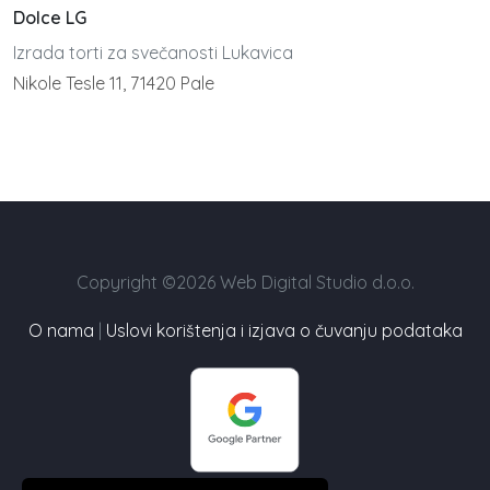
Dolce LG
Izrada torti za svečanosti Lukavica
Nikole Tesle 11, 71420 Pale
Copyright ©2026 Web Digital Studio d.o.o.
O nama
|
Uslovi korištenja i izjava o čuvanju podataka