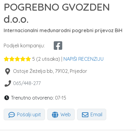
POGREBNO GVOZDEN
d.o.o.
Internacionalni međunarodni pogrebni prijevoz BiH
Podijeli kompaniju:
5
(
2
utisaka) |
NAPIŠI RECENZIJU
Ostoje Žeželja bb
,
79102
,
Prijedor
065/448-277
Trenutno otvoreno:
07-15
Pošalji upit
Web
Email