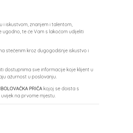
u i iskustvom, znanjem i talentom,
e ugodno, te će Vam s lakoćom udijeliti
ama stečenim kroz dugogodišnje iskustvo i
i dostupnima sve informacije koje klijent u
aju ažurnost u poslovanju.
IBOLOVAČKA PRIČA
kojoj se doista s
t uvijek na prvome mjestu.