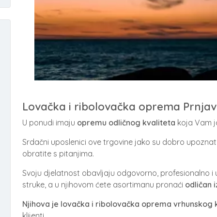
Lovačka i ribolovačka oprema Prnja
U ponudi imaju
opremu odličnog kvaliteta
koja Vam ja
Srdačni uposlenici ove trgovine jako su dobro upozna
obratite s pitanjima.
Svoju djelatnost obavljaju odgovorno, profesionalno i
struke, a u njihovom ćete asortimanu pronaći
odličan 
Njihova je lovačka i ribolovačka oprema vrhunskog k
klijenti.