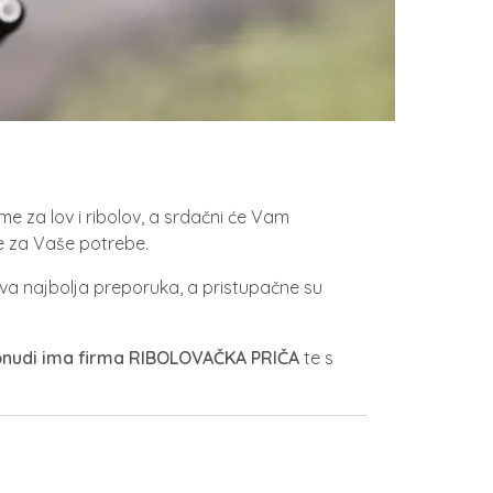
e za lov i ribolov, a srdačni će Vam
e za Vaše potrebe.
hova najbolja preporuka, a pristupačne su
ponudi ima firma RIBOLOVAČKA PRIČA
te s