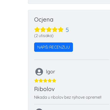
Ocjena
5
(2 utisaka)
NAPIŠI RECENZIJU
Igor
Ribolov
Nikada u ribolov bez njihove opreme!!