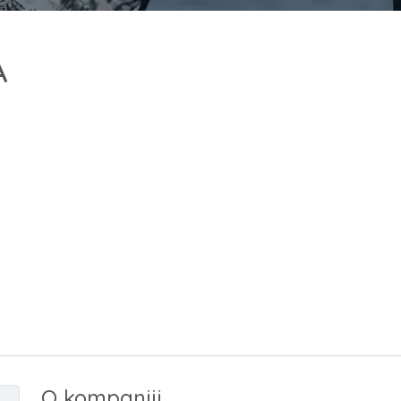
A
O kompaniji