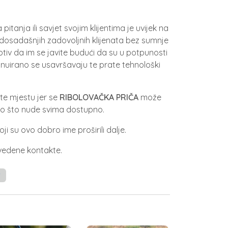
itanja ili savjet svojim klijentima je uvijek na
h dosadašnjih zadovoljnih klijenata bez sumnje
tiv da im se javite budući da su u potpunosti
inuirano se usavršavaju te prate tehnološki
te mjestu jer se
RIBOLOVAČKA PRIČA
može
ono što nude svima dostupno.
oji su ovo dobro ime proširili dalje.
avedene kontakte.
r