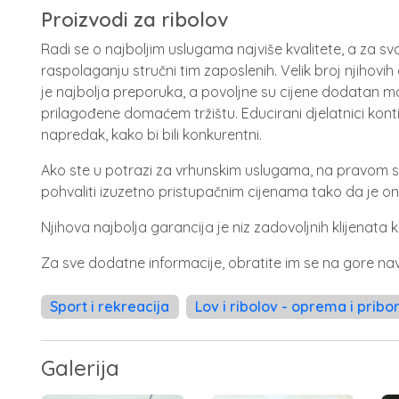
Proizvodi za ribolov
Radi se o najboljim uslugama najviše kvalitete, a za sva p
raspolaganju stručni tim zaposlenih. Velik broj njihovi
je najbolja preporuka, a povoljne su cijene dodatan mo
prilagođene domaćem tržištu. Educirani djelatnici kont
napredak, kako bi bili konkurentni.
Ako ste u potrazi za vrhunskim uslugama, na pravom s
pohvaliti izuzetno pristupačnim cijenama tako da je 
Njihova najbolja garancija je niz zadovoljnih klijenata k
Za sve dodatne informacije, obratite im se na gore n
Sport i rekreacija
Lov i ribolov - oprema i pribo
Galerija