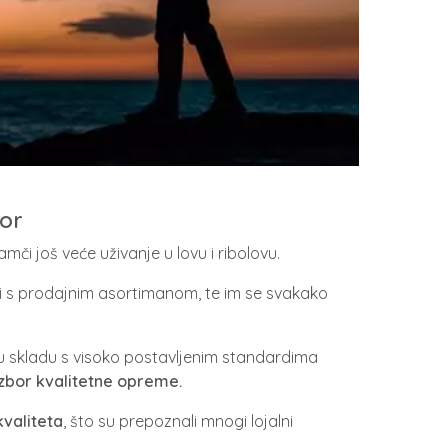
vor
mči još veće uživanje u lovu i ribolovu.
ti s prodajnim asortimanom, te im se svakako
 u skladu s visoko postavljenim standardima
izbor kvalitetne opreme.
valiteta
, što su prepoznali mnogi lojalni