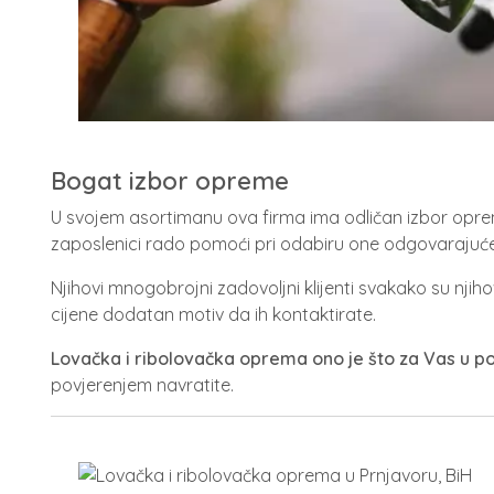
Bogat izbor opreme
U svojem asortimanu ova firma ima odličan izbor oprem
zaposlenici rado pomoći pri odabiru one odgovarajuć
Njihovi mnogobrojni zadovoljni klijenti svakako su nji
cijene dodatan motiv da ih kontaktirate.
Lovačka i ribolovačka oprema ono je što za Vas u 
povjerenjem navratite.