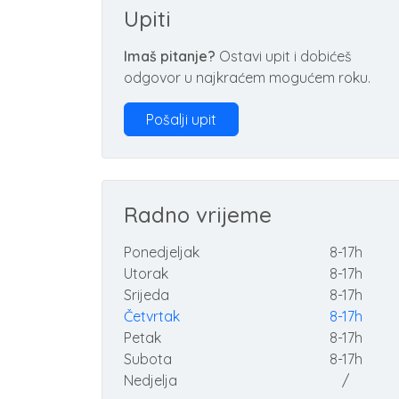
Upiti
Imaš pitanje?
Ostavi upit i dobićeš
odgovor u najkraćem mogućem roku.
Pošalji upit
Radno vrijeme
Ponedjeljak
8-17h
Utorak
8-17h
Srijeda
8-17h
Četvrtak
8-17h
Petak
8-17h
Subota
8-17h
Nedjelja
/