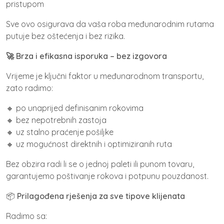
pristupom
Sve ovo osigurava da vaša roba međunarodnim rutama
putuje bez oštećenja i bez rizika.
🚀 Brza i efikasna isporuka – bez izgovora
Vrijeme je ključni faktor u međunarodnom transportu,
zato radimo:
🔸 po unaprijed definisanim rokovima
🔸 bez nepotrebnih zastoja
🔸 uz stalno praćenje pošiljke
🔸 uz mogućnost direktnih i optimiziranih ruta
Bez obzira radi li se o jednoj paleti ili punom tovaru,
garantujemo poštivanje rokova i potpunu pouzdanost.
📦
Prilagođena rješenja za sve tipove klijenata
Radimo sa: