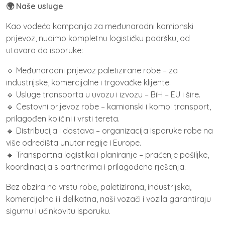
🌍 Naše usluge
Kao vodeća kompanija za međunarodni kamionski
prijevoz, nudimo kompletnu logističku podršku, od
utovara do isporuke:
🔹 Međunarodni prijevoz paletizirane robe – za
industrijske, komercijalne i trgovačke klijente.
🔹 Usluge transporta u uvozu i izvozu – BiH – EU i šire.
🔹 Cestovni prijevoz robe – kamionski i kombi transport,
prilagođen količini i vrsti tereta.
🔹 Distribucija i dostava – organizacija isporuke robe na
više odredišta unutar regije i Europe.
🔹 Transportna logistika i planiranje – praćenje pošiljke,
koordinacija s partnerima i prilagođena rješenja.
Bez obzira na vrstu robe, paletizirana, industrijska,
komercijalna ili delikatna, naši vozači i vozila garantiraju
sigurnu i učinkovitu isporuku.