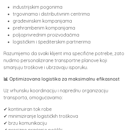
industrijskim pogonima
trgovinama i distributivnim centrima
građevinskim kompanijama
prehrambenim kompanijama
poljoprivrednim proizvođačima
logističkim i špediterskim partnerima
Razumijemo da svaki klijent ima specifične potrebe, zato
nudimo personalizirane transportne planove koji
smanjuju troškove i ubrzavaju isporuku.
📊 Optimizovana logistika za maksimalnu efikasnost
Uz vrhunsku koordinaciju i naprednu organizaciju
transporta, omogućavamo:
✔ kontinuiran tok robe
✔ minimiziranje logističkih troškova
✔ brzu komunikaciju
✔ precizno praćenje pošiljki