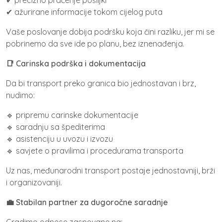
✔ ažurirane informacije tokom cijelog puta
Vaše poslovanje dobija podršku koja čini razliku, jer mi se
pobrinemo da sve ide po planu, bez iznenađenja.
📑 Carinska podrška i dokumentacija
Da bi transport preko granica bio jednostavan i brz,
nudimo:
🔹 pripremu carinske dokumentacije
🔹 saradnju sa špediterima
🔹 asistenciju u uvozu i izvozu
🔹 savjete o pravilima i procedurama transporta
Uz nas, međunarodni transport postaje jednostavniji, brži
i organizovaniji.
💼 Stabilan partner za dugoročne saradnje
Gradimo odnose zasnovane na: