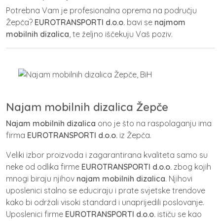
Potrebna Vam je profesionalna oprema na području
Žepča?
EUROTRANSPORTI d.o.o.
bavi se
najmom
mobilnih dizalica
, te željno iščekuju Vaš poziv.
Najam mobilnih dizalica Žepče
Najam mobilnih dizalica
ono je što na raspolaganju ima
firma
EUROTRANSPORTI d.o.o.
iz Žepča.
Veliki izbor proizvoda i zagarantirana kvaliteta samo su
neke od odlika firme
EUROTRANSPORTI d.o.o.
zbog kojih
mnogi biraju njihov
najam
mobilnih dizalica
. Njihovi
uposlenici stalno se educiraju i prate svjetske trendove
kako bi održali visoki standard i unaprijedili poslovanje.
Uposlenici firme
EUROTRANSPORTI d.o.o.
ističu se kao