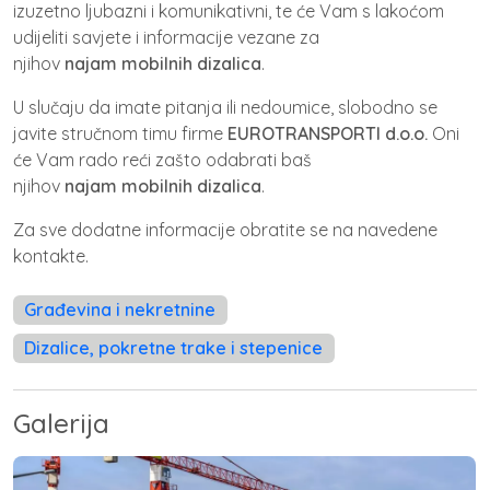
izuzetno ljubazni i komunikativni, te će Vam s lakoćom
udijeliti savjete i informacije vezane za
njihov
najam
mobilnih dizalica
.
U slučaju da imate pitanja ili nedoumice, slobodno se
javite stručnom timu firme
EUROTRANSPORTI d.o.o.
Oni
će Vam rado reći zašto odabrati baš
njihov
najam
mobilnih dizalica
.
Za sve dodatne informacije obratite se na navedene
kontakte.
Građevina i nekretnine
Dizalice, pokretne trake i stepenice
Galerija