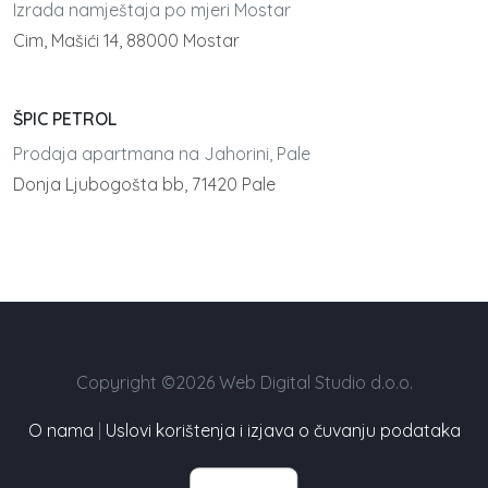
Izrada namještaja po mjeri Mostar
Cim, Mašići 14, 88000 Mostar
ŠPIC PETROL
Prodaja apartmana na Jahorini, Pale
Donja Ljubogošta bb, 71420 Pale
Copyright ©2026 Web Digital Studio d.o.o.
O nama
|
Uslovi korištenja i izjava o čuvanju podataka