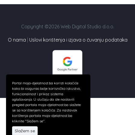
Copyright ©2026 Web Digital Studio d.o.o.
O nama
|
Uslovi korištenja i izjava o čuvanju podataka
Portal moja-djelatnost.ba koristi kolačiće
kako bi osigurao bolje korisničko iskustvo,
funkcionalnost i prikaz sistema
oglašavanja. U slučaju da ste nastavili
pregled portala moja-djelatnost.ba slažete
se sa korištenjem kolačića. Za nastavak
korištenja portala moja-djelatnost.ba
kliknite "Slažem se".
Slažem se