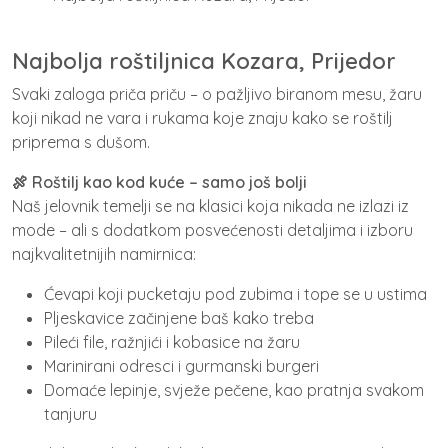
Najbolja roštiljnica Kozara, Prijedor
Svaki zaloga priča priču – o pažljivo biranom mesu, žaru
koji nikad ne vara i rukama koje znaju kako se roštilj
priprema s dušom.
🍖 Roštilj kao kod kuće – samo još bolji
Naš jelovnik temelji se na klasici koja nikada ne izlazi iz
mode – ali s dodatkom posvećenosti detaljima i izboru
najkvalitetnijih namirnica:
Ćevapi koji pucketaju pod zubima i tope se u ustima
Pljeskavice začinjene baš kako treba
Pileći file, ražnjići i kobasice na žaru
Marinirani odresci i gurmanski burgeri
Domaće lepinje, svježe pečene, kao pratnja svakom
tanjuru