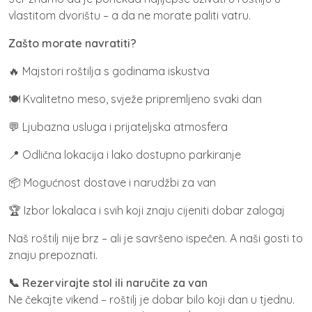
vlastitom dvorištu – a da ne morate paliti vatru.
Zašto morate navratiti?
🔥 Majstori roštilja s godinama iskustva
🍽️ Kvalitetno meso, svježe pripremljeno svaki dan
💬 Ljubazna usluga i prijateljska atmosfera
📍 Odlična lokacija i lako dostupno parkiranje
📦 Mogućnost dostave i narudžbi za van
🏆 Izbor lokalaca i svih koji znaju cijeniti dobar zalogaj
Naš roštilj nije brz – ali je savršeno ispečen. A naši gosti to
znaju prepoznati.
📞 Rezervirajte stol ili naručite za van
Ne čekajte vikend – roštilj je dobar bilo koji dan u tjednu.