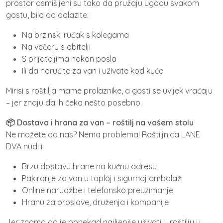
prostor osmišljeni su tako da pružaju ugodu svakom
gostu, bilo da dolazite:
Na brzinski ručak s kolegama
Na večeru s obitelji
S prijateljima nakon posla
Ili da naručite za van i uživate kod kuće
Mirisi s roštilja mame prolaznike, a gosti se uvijek vraćaju
– jer znaju da ih čeka nešto posebno.
📦 Dostava i hrana za van – roštilj na vašem stolu
Ne možete do nas? Nema problema! Roštiljnica LANE
DVA nudi i:
Brzu dostavu hrane na kućnu adresu
Pakiranje za van u toploj i sigurnoj ambalaži
Online narudžbe i telefonsko preuzimanje
Hranu za proslave, druženja i kompanije
Jer znamo da je ponekad najljepše uživati u roštilju u