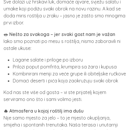
Sve dolazi uz hrskavi luk, domaće ajvare, svježu salatu i
umake koji podižu svaki obrok na novu razinu. A kad se
doda miris roštilja u zraku – jasno je zašto smo mnogima
prvi izbor.
🥗 Nešto za svakoga – jer svaki gost nam je važan
Iako smo poznati po mesu s roštilja, nismo zaboravili ni
ostale ukuse:
Lagane salate i priloge po izboru
Prilozi poput pomfrita, krumpira sa žara i kupusa
Kombinirani meniji za veće grupe ili obiteljske ručkove
Domaći deserti i pića koja zaokružuju svaki obrok
Kod nas ste više od gosta – vi ste prijatelj kojem
serviramo ono što i sami volimo jesti.
🔥 Atmosfera u kojoj roštilj ima dušu
Nije samo mjesto za jelo – to je mjesto okupljanja,
smijeha i spontanih trenutaka. Naša terasa i unutarnji