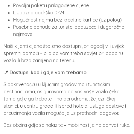
Povoljni paketi i prilagođene cijene
Ljubazna podrška 0-24
Mogućnost najma bez kreditne kartice (uz polog)
Posebne ponude za turiste, poduzeća i dugoročne
najmove
Naši klijenti cijene što smo dostupni, prilagodljivi i uvijek
spremni pomoći – bilo da vam treba savjet pri odabiru
vozila ili brza zamjena na terenu.
📍 Dostupni kad i gdje vam trebamo
S pokrivenošću u ključnim gradovima i turističkim
destinacijama, osiguravamo da vas vaše vozilo čeka
tamo gdje ga trebate – na aerodromu, željezničkoj
stanici, u centru grada ili ispred hotela. Usluga dostave i
preuzimanja vozila moguća je uz prethodni dogovor.
Bez obzira gdje se nalazite – mobilnost je na dohvat ruke.