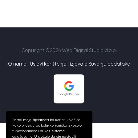
Copyright ©2026 Web Digital Studio d.o.o.
O nama
|
Uslovi korištenja i izjava o čuvanju podataka
Portal moja-djelatnost.ba koristi kolačiće
kako bi osigurao bolje korisničko iskustvo,
funkcionalnost i prikaz sistema
oglašavanja. U slučaju da ste nastavili