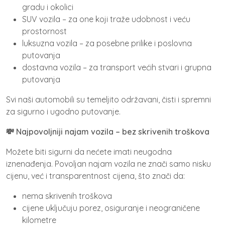
gradu i okolici
SUV vozila – za one koji traže udobnost i veću
prostornost
luksuzna vozila – za posebne prilike i poslovna
putovanja
dostavna vozila – za transport većih stvari i grupna
putovanja
Svi naši automobili su temeljito održavani, čisti i spremni
za sigurno i ugodno putovanje.
💸 Najpovoljniji najam vozila – bez skrivenih troškova
Možete biti sigurni da nećete imati neugodna
iznenađenja. Povoljan najam vozila ne znači samo nisku
cijenu, već i transparentnost cijena, što znači da:
nema skrivenih troškova
cijene uključuju porez, osiguranje i neograničene
kilometre