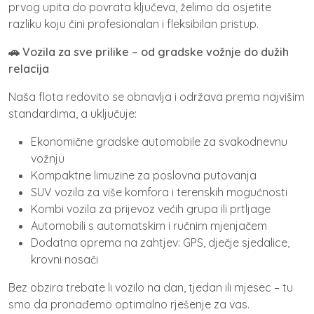
prvog upita do povrata ključeva, želimo da osjetite
razliku koju čini profesionalan i fleksibilan pristup.
🚗 Vozila za sve prilike – od gradske vožnje do dužih
relacija
Naša flota redovito se obnavlja i održava prema najvišim
standardima, a uključuje:
Ekonomične gradske automobile za svakodnevnu
vožnju
Kompaktne limuzine za poslovna putovanja
SUV vozila za više komfora i terenskih mogućnosti
Kombi vozila za prijevoz većih grupa ili prtljage
Automobili s automatskim i ručnim mjenjačem
Dodatna oprema na zahtjev: GPS, dječje sjedalice,
krovni nosači
Bez obzira trebate li vozilo na dan, tjedan ili mjesec – tu
smo da pronađemo optimalno rješenje za vas.