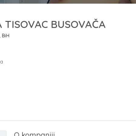
 TISOVAC BUSOVAČA
, BiH
ča
O kompaniji