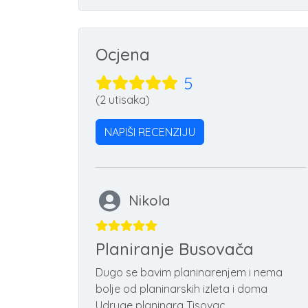
Ocjena
5
(2 utisaka)
NAPIŠI RECENZIJU
Nikola
Planiranje Busovača
Dugo se bavim planinarenjem i nema
bolje od planinarskih izleta i doma
Udruge planinara Tisovac