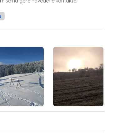
 im se na gore navedene kontakte.
a