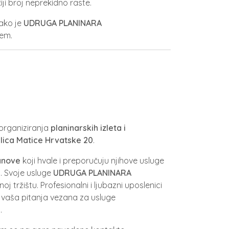
ji broj neprekidno raste.
ako je
UDRUGA PLANINARA
jem.
 organiziranja
planinarskih izleta i
Ulica Matice Hrvatske 20
.
anove
koji hvale i preporučuju njihove usluge
a
. Svoje usluge
UDRUGA PLANINARA
oj tržištu. Profesionalni i ljubazni uposlenici
 vaša pitanja vezana za usluge
a
.