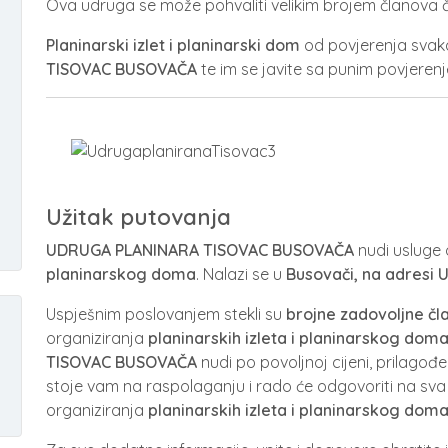
Ova udruga se može pohvaliti velikim brojem članova či
Planinarski izlet i planinarski dom
od povjerenja svak
TISOVAC
BUSOVAČA
te im se javite sa punim povjeren
Užitak putovanja
UDRUGA PLANINARA TISOVAC
BUSOVAČA
nudi usluge
planinarskog doma
. Nalazi se u
Busovači, na adresi 
Uspješnim poslovanjem stekli su
brojne zadovoljne čl
organiziranja
planinarskih izleta i planinarskog dom
TISOVAC
BUSOVAČA
nudi po povoljnoj cijeni, prilagođen
stoje vam na raspolaganju i rado će odgovoriti na sva
organiziranja
planinarskih izleta i planinarskog dom