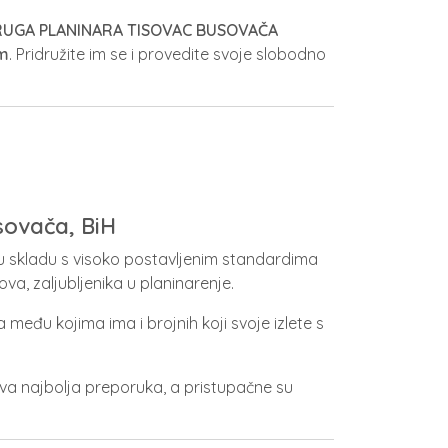
UGA PLANINARA TISOVAC BUSOVAČA
om
. Pridružite im se i provedite svoje slobodno
sovača, BiH
 u skladu s visoko postavljenim standardima
ova, zaljubljenika u planinarenje.
a među kojima ima i brojnih koji svoje izlete s
hova najbolja preporuka, a pristupačne su