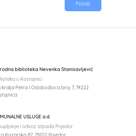
Pošalji
rodna biblioteka Nevenka Stanisavljević
lioteka u Kostajnici
 kralja Petra I Oslobodioca broj 7, 74222
stajnica
MUNALNE USLUGE a.d.
kupljanje i odvoz otpada Prijedor
ca Kozarska 87, 79102 Prijedor