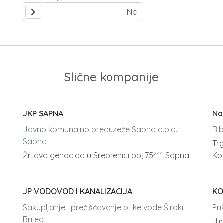
Slične kompanije
JKP SAPNA
Na
Javno komunalno preduzeće Sapna d.o.o.
Bib
Sapna
Trg
Žrtava genocida u Srebrenici bb, 75411 Sapna
Ko
JP VODOVOD I KANALIZACIJA
KO
o
Sakupljanje i prečišćavanje pitke vode Široki
Pri
Brijeg
Uli