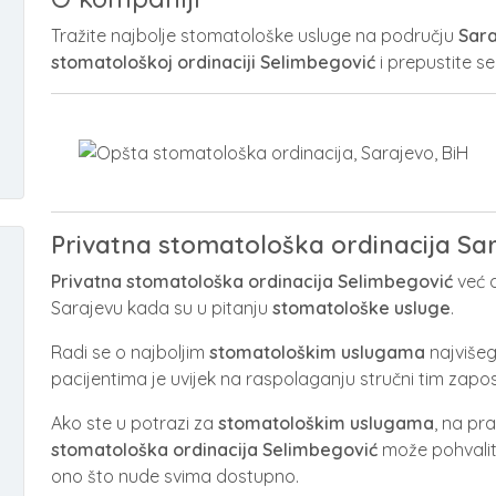
Tražite najbolje stomatološke usluge na području
Sar
stomatološkoj ordinaciji Selimbegović
i prepustite s
Privatna stomatološka ordinacija Sa
Privatna stomatološka ordinacija Selimbegović
već 
Sarajevu kada su u pitanju
stomatološke usluge
.
Radi se o najboljim
stomatološkim uslugama
najvišeg
pacijentima je uvijek na raspolaganju stručni tim zapos
Ako ste u potrazi za
stomatološkim
uslugama
, na pr
stomatološka ordinacija Selimbegović
može pohvalit
ono što nude svima dostupno.