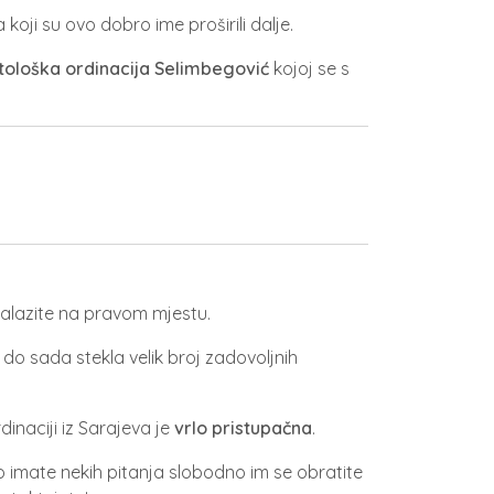
koji su ovo dobro ime proširili dalje.
tološka ordinacija Selimbegović
kojoj se s
alazite na pravom mjestu.
 do sada stekla velik broj zadovoljnih
inaciji iz Sarajeva je
vrlo pristupačna
.
ko imate nekih pitanja slobodno im se obratite