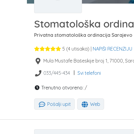
Stomatološka ordina
Privatna stomatološka ordinacija Sarajevo
5
(
4
utisaka) |
NAPIŠI RECENZIJU
Mula Mustafe Bašeskije broj 1
,
71000
,
Sar
|
033/445-434
Svi telefoni
Trenutno otvoreno:
/
Pošalji upit
Web