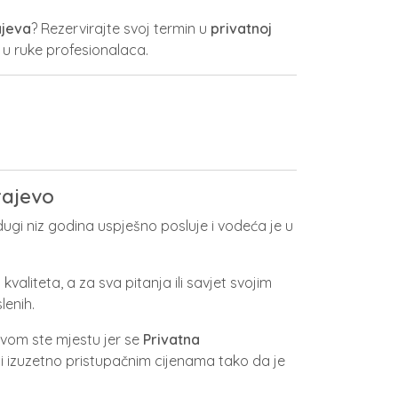
ajeva
? Rezervirajte svoj termin u
privatnoj
e u ruke profesionalaca.
rajevo
dugi niz godina uspješno posluje i vodeća je u
 kvaliteta, a za sva pitanja ili savjet svojim
lenih.
avom ste mjestu jer se
Privatna
i izuzetno pristupačnim cijenama tako da je