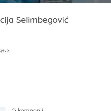
cija Selimbegović
ajevo
O kompaniji