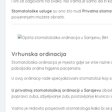
i oni će odgovoriti na svako. Na Vama je samo da ih ko
Stomatološke usluge
su ono što nudi
Privatna stoma
povjerenjem možete obratiti.
Vrhunska ordinacija
Stomatološka ordinacija je mjesto gdje se vrše razne d
poboljšala oralna higijena pacijenata.
U ovoj ordinaciji rade specijalizovani stomatolozi koji s
U privatnoj stomatološkoj ordinaciji u Sarajevu
obavl
popravci zuba, izbjeljivanje zubi, postavljanje krunic
Važno je redovito posjećivati stomatologa kako bi se pr