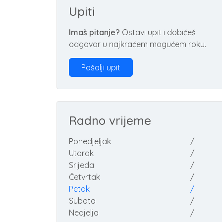
Upiti
Imaš pitanje?
Ostavi upit i dobićeš
odgovor u najkraćem mogućem roku.
Pošalji upit
Radno vrijeme
Ponedjeljak
/
Utorak
/
Srijeda
/
Četvrtak
/
Petak
/
Subota
/
Nedjelja
/