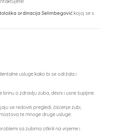
ntaktujete!
tološka ordinacija Selimbegović
kojoj se s
entalne usluge kako bi se održala i
e brinu o zdravlju zuba, desni i usne šupljine.
jaju se redoviti pregledi, čišćenje zubi,
a i mostova te mnoge druge usluge.
oblemi sa zubima otkrili na vrijeme i