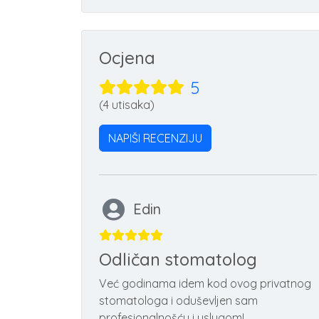
Ocjena
5
(4 utisaka)
NAPIŠI RECENZIJU
Edin
Odličan stomatolog
Već godinama idem kod ovog privatnog
stomatologa i oduševljen sam
profesionalnošću i uslugom!