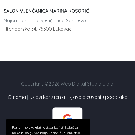
SALON VJENČANICA MARINA KOSORIĆ
Najam i prodaja vjenčanica Sarajevo
Hilandarska 34, 75300 Lukavac
Copyright ©2026 Web Digital Studio d.o.o.
O nama
|
Uslovi korištenja i izjava o čuvanju podataka
Portal moja-djelatnost.ba koristi kolačiće
kako bi osigurao bolje korisničko iskustvo,