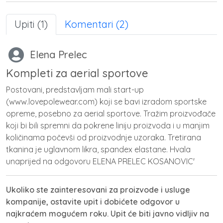
Upiti (1)
Komentari (2)
Elena Prelec
Kompleti za aerial sportove
Postovani, predstavljam mali start-up
(www.lovepolewear.com) koji se bavi izradom sportske
opreme, posebno za aerial sportove. Tražim proizvođače
koji bi bili spremni da pokrene liniju proizvoda i u manjim
količinama počevši od proizvodnje uzoraka. Tretirana
tkanina je uglavnom likra, spandex elastane. Hvala
unaprijed na odgovoru ELENA PRELEC KOSANOVIC'
Ukoliko ste zainteresovani za proizvode i usluge
kompanije, ostavite upit i dobićete odgovor u
najkraćem mogućem roku. Upit će biti javno vidljiv na