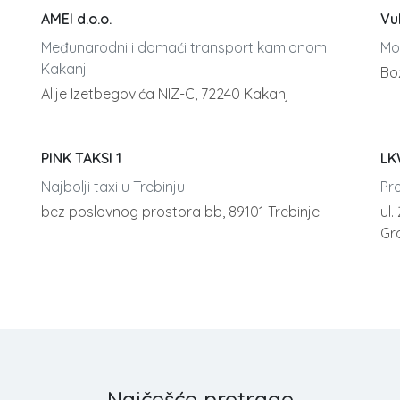
AMEI d.o.o.
Vu
Međunarodni i domaći transport kamionom
Mo
Kakanj
Bo
Alije Izetbegovića NIZ-C, 72240 Kakanj
PINK TAKSI 1
LK
Najbolji taxi u Trebinju
Pr
bez poslovnog prostora bb, 89101 Trebinje
ul.
Gr
Najčešće pretrage