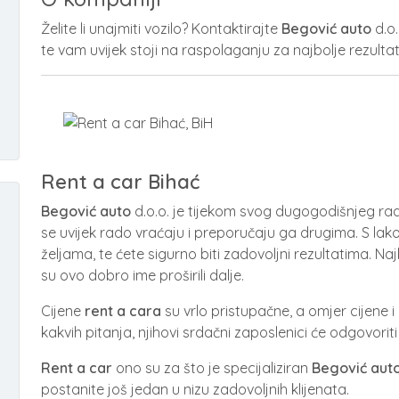
Želite li unajmiti vozilo? Kontaktirajte
Begović auto
d.o.
te vam uvijek stoji na raspolaganju za najbolje rezulta
Rent a car Bihać
Begović auto
d.o.o. je tijekom svog dugogodišnjeg rada
se uvijek rado vraćaju i preporučaju ga drugima. S l
željama, te ćete sigurno biti zadovoljni rezultatima. Naj
su ovo dobro ime proširili dalje.
Cijene
rent a cara
su vrlo pristupačne, a omjer cijene i
kakvih pitanja, njihovi srdačni zaposlenici će odgovoriti
Rent a car
ono su za što je specijaliziran
Begović aut
postanite još jedan u nizu zadovoljnih klijenata.