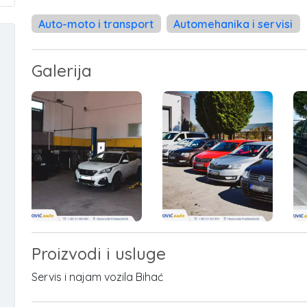
Auto-moto i transport
Automehanika i servisi
Galerija
Proizvodi i usluge
Servis i najam vozila Bihać