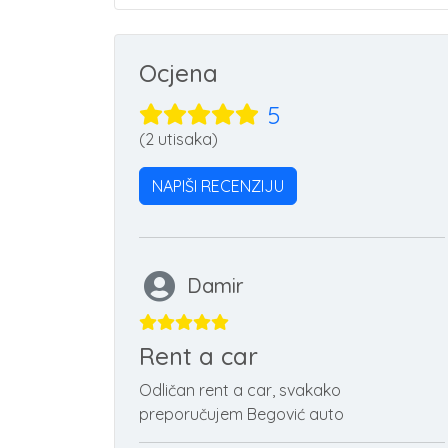
Ocjena
5
(2 utisaka)
NAPIŠI RECENZIJU
Damir
Rent a car
Odličan rent a car, svakako
preporučujem Begović auto