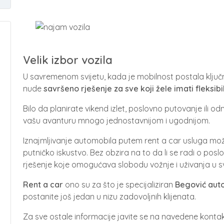
Velik izbor vozila
U savremenom svijetu, kada je mobilnost postala ključn
nude
savršeno rješenje za sve koji žele imati fleksib
Bilo da planirate vikend izlet, poslovno putovanje ili o
vašu avanturu mnogo jednostavnijom i ugodnijom.
Iznajmljivanje automobila putem rent a car usluga može
putničko iskustvo. Bez obzira na to da li se radi o pos
rješenje koje omogućava slobodu vožnje i uživanja u 
Rent a car
ono su za što je specijaliziran
Begović aut
postanite još jedan u nizu zadovoljnih klijenata.
Za sve ostale informacije javite se na navedene kontak