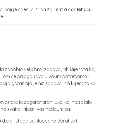
o. koji je specijaliziran za
rent a car Bihaću
,
te.
 zadobio velik broj zadovoljnih klijenata koji
akoćom se prilagođavaju vašim potrebama i
bolja garancija je niz zadovoljnih klijenata koji
 kvalitete je zagarantiran. Ukoliko imate bilo
 na svako i riješiti vas nedoumica.
o
d.o.o., stoga se slobodno obratite i