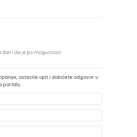
 dan i da je po mogucnosti
panije, ostavite upit i dobićete odgovor u
a portalu.