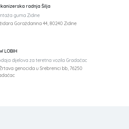
lkanizerska radnja Šilja
ntaža guma Zidine
židara Goraždanina 44, 80240 Zidine
W LOBIH
odaja dijelova za teretna vozila Gradačac
 Žrtava genocida u Srebrenici bb, 76250
adačac