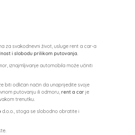
a za svakodnevni život, usluge rent a car-a
ilnost i slobodu prilikom putovanja.
dmor, iznajmljivanje automobila može učiniti
 biti odličan način da unaprijedite svoje
lovnom putovanju ili odmoru,
rent a car
je
svakom trenutku.
o
d.o.o., stoga se slobodno obratite i
te.