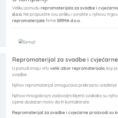
Veliku ponudu
repromaterijala za svadbe i cvjećarni
d.o.o.
Ne propustite ovu priliku i svratite u njihovu trgo
repromaterijale
firme
SIRMA d.o.o.
Repromaterijal za svadbe i cvjećarne
U ponudi imaju vrlo
velik izbor repromaterijala
, koji 
svadbe.
Njihov repromaterijal omogućava prekrasno uređenje
Njihovi mnogobrojni zadovoljni klijenti svakako su nji
cijene dodatan motiv da ih kontaktirate.
Repromaterijal za svadbe i cvjećarne proizvodi su k