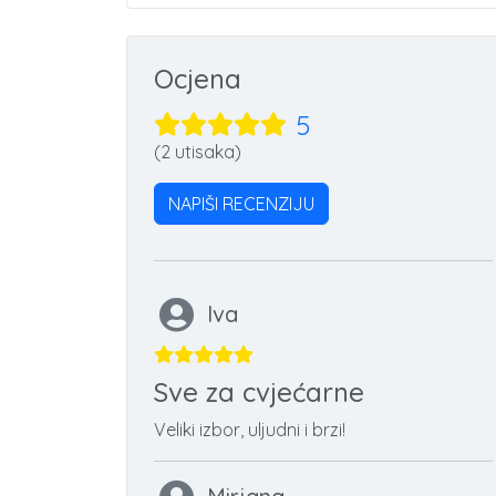
Ocjena
5
(2 utisaka)
NAPIŠI RECENZIJU
Iva
Sve za cvjećarne
Veliki izbor, uljudni i brzi!