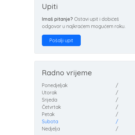
Upiti
Imaš pitanje?
Ostavi upit i dobićeš
odgovor u najkraćem mogućem roku.
Pošalji upit
Radno vrijeme
Ponedjeljak
/
Utorak
/
Srijeda
/
Četvrtak
/
Petak
/
Subota
/
Nedjelja
/