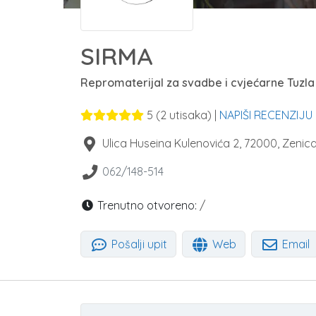
SIRMA
Repromaterijal za svadbe i cvjećarne Tuzla
5
(
2
utisaka) |
NAPIŠI RECENZIJU
Ulica Huseina Kulenovića 2
,
72000
,
Zenic
062/148-514
Trenutno otvoreno:
/
Pošalji upit
Web
Email