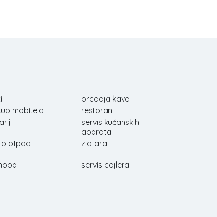
i
prodaja kave
kup mobitela
restoran
arij
servis kućanskih
aparata
to otpad
zlatara
noba
servis bojlera