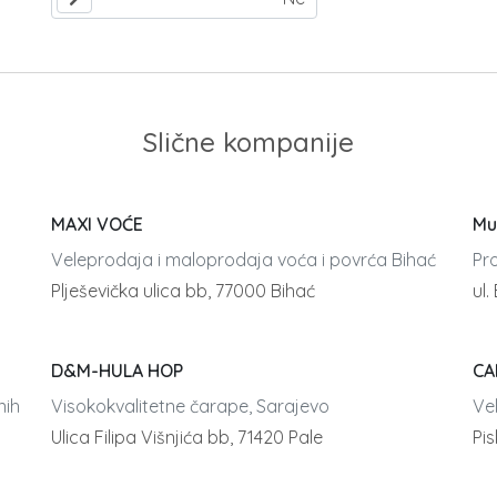
Slične kompanije
MAXI VOĆE
Mu
Veleprodaja i maloprodaja voća i povrća Bihać
Pr
Plješevička ulica bb, 77000 Bihać
ul.
D&M-HULA HOP
CA
nih
Visokokvalitetne čarape, Sarajevo
Ve
Ulica Filipa Višnjića bb, 71420 Pale
Pi