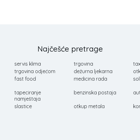
Najčešće pretrage
servis klima
trgovina
tax
trgovina odjećom
dežurna ljekarna
ot
fast food
medicina rada
sol
tapeciranje
benzinska postaja
au
namještaja
slastice
otkup metala
ko