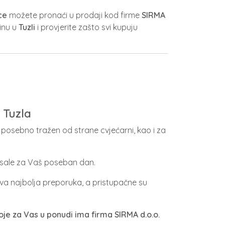
ce
možete pronaći u prodaji kod firme
SIRMA
vinu u
Tuzli
i provjerite zašto svi kupuju
 Tuzla
je posebno tražen od strane cvjećarni, kao i za
 sale za Vaš poseban dan.
hova najbolja preporuka, a pristupačne su
oje za Vas u ponudi ima firma SIRMA d.o.o.