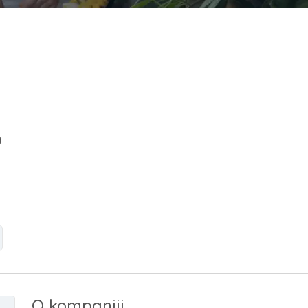
a
O kompaniji