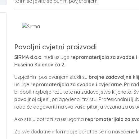
te im se javite sa punim povjerenjem.
Povoljni cvjetni proizvodi
SIRMA d.o.o.
nudi usluge
repromaterijala za svadbe i
Huseina Kulenovića 2
.
Uspješnim poslovanjem stekli su
brojne zadovoljne kli
usluge
repromaterijala za svadbe i cvjećarne
. Pri ra
bi dobili najbolje rezultate na zadovoljstvo klijenata. 
povoljnoj cijeni
, prilagođenoj tržištu. Profesionalni i l
rado će odgovoriti na sva vaša pitanja vezana za usl
Ako ste u potrazi za uslugama
repromaterijala za sva
Za sve dodatne informacije obratite se na navedene k