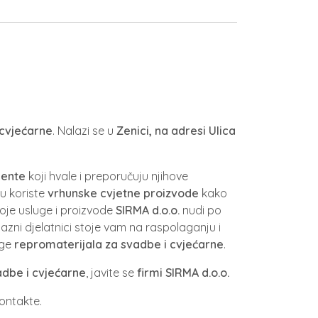
 cvjećarne
. Nalazi se u
Zenici, na adresi Ulica
jente
koji hvale i preporučuju njihove
du koriste
vrhunske cvjetne proizvode
kako
Svoje usluge i proizvode
SIRMA d.o.o.
nudi po
jubazni djelatnici stoje vam na raspolaganju i
uge
repromaterijala za svadbe i cvjećarne
.
dbe i cvjećarne
, javite se
firmi
SIRMA d.o.o.
ontakte.