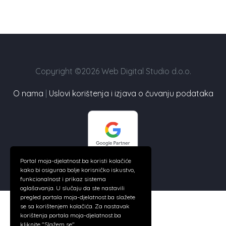
Copyright ©2026 Web Digital Studio d.o.o.
O nama
|
Uslovi korištenja i izjava o čuvanju podataka
Portal moja-djelatnost.ba koristi kolačiće
kako bi osigurao bolje korisničko iskustvo,
funkcionalnost i prikaz sistema
oglašavanja. U slučaju da ste nastavili
pregled portala moja-djelatnost.ba slažete
se sa korištenjem kolačića. Za nastavak
korištenja portala moja-djelatnost.ba
kliknite "Slažem se".