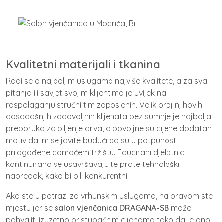
Kvalitetni materijali i tkanina
Radi se o najboljim uslugama najviše kvalitete, a za sva
pitanja ili savjet svojim klijentima je uvijek na
raspolaganju stručni tim zaposlenih. Velik broj njihovih
dosadašnjih zadovoljnih klijenata bez sumnje je najbolja
preporuka za piljenje drva, a povoljne su cijene dodatan
motiv da im se javite budući da su u potpunosti
prilagođene domaćem tržištu. Educirani djelatnici
kontinuirano se usavršavaju te prate tehnološki
napredak, kako bi bili konkurentni.
Ako ste u potrazi za vrhunskim uslugama, na pravom ste
mjestu jer se
salon vjenčanica DRAGANA-SB
može
pohvaliti izuzetno pristupačnim cijenama tako da je ono