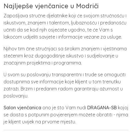
Najljepše vjenčanice u Modriči
Zapošljava stručne djelatnike koji će svojom stručnošću i
iskustvom, znanjem i talentom, ljubaznošću i predanošću
učiniti da se kod njih osjećate ugodno, te će Vam s
lakoćom udijeliti savjete i informacije vezane za usluge.
Njihov tim čine stručnjaci sa širokim znanjem i vještinama
stečenim kroz dugogodišnje iskustvo i sudjelovanje u
značajnim projektima i programima.
U svom su poslovanju transparentni i trude se omogućiti
dostupnima sve informacije koje klijent u tom trenutku
zatraži. Brzim i predanim radom garantiraju ažurnost u
poslovanju.
Salon vjenčanica
ono je što Vam nudi
DRAGANA-SB
kojoj
se doista s potpunim povjerenjem možete obratiti - njima
je klijent uvijek na prvome mjestu.