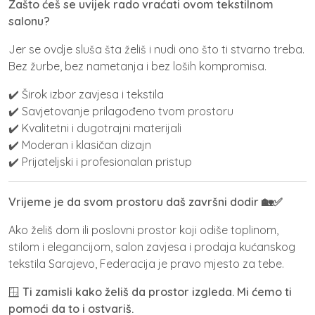
Zašto ćeš se uvijek rado vraćati ovom tekstilnom
salonu?
Jer se ovdje sluša šta želiš i nudi ono što ti stvarno treba.
Bez žurbe, bez nametanja i bez loših kompromisa.
✔️ Širok izbor zavjesa i tekstila
✔️ Savjetovanje prilagođeno tvom prostoru
✔️ Kvalitetni i dugotrajni materijali
✔️ Moderan i klasičan dizajn
✔️ Prijateljski i profesionalan pristup
Vrijeme je da svom prostoru daš završni dodir 🏡✅
Ako želiš dom ili poslovni prostor koji odiše toplinom,
stilom i elegancijom,
salon zavjesa i prodaja kućanskog
tekstila Sarajevo, Federacija
je pravo mjesto za tebe.
🪟
Ti zamisli kako želiš da prostor izgleda. Mi ćemo ti
pomoći da to i ostvariš.