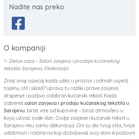
Nađite nas preko
O kompaniji
✨
Delux casa - Salon zavjesa i prodaja kućanskog
tekstila Sarajevo, Federacija
Znaš onaj osjećaj kada uđeš u prostor i odmah osjetiš
toplinu, stil i sklad? Upravo tu razliku prave zavjese,
draperije i pažljivo odabran kućanski tekstil. Kada
izabereš
salon zavjesa i prodaju kućanskog tekstila u
Sarajevu
, biraš više od kupovine – biraš atmosferu u
kojoj uživaš svaki dan. Ovdje
zavjese i kućanski tekstil u
Sarajevu
nisu samo dekoracija. Oni su dio tvog stila, tvoje
udobnosti i načina na koji doživljavaš svoj dom ili poslovni