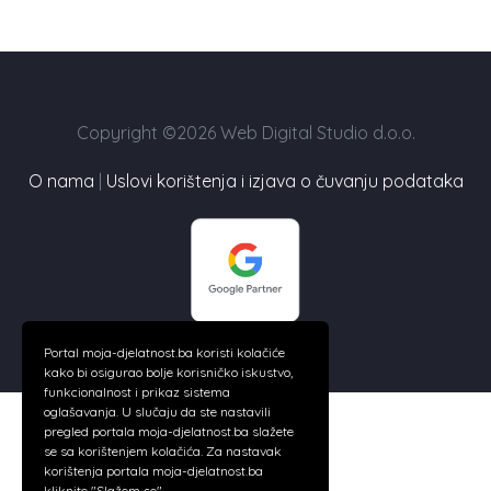
Copyright ©2026 Web Digital Studio d.o.o.
O nama
|
Uslovi korištenja i izjava o čuvanju podataka
Portal moja-djelatnost.ba koristi kolačiće
kako bi osigurao bolje korisničko iskustvo,
funkcionalnost i prikaz sistema
oglašavanja. U slučaju da ste nastavili
pregled portala moja-djelatnost.ba slažete
se sa korištenjem kolačića. Za nastavak
korištenja portala moja-djelatnost.ba
kliknite "Slažem se".