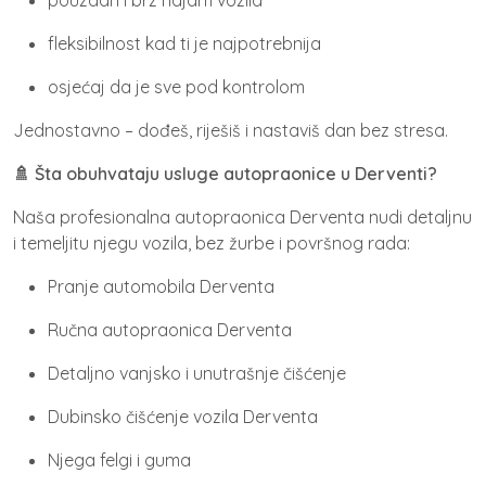
fleksibilnost kad ti je najpotrebnija
osjećaj da je sve pod kontrolom
Jednostavno – dođeš, riješiš i nastaviš dan bez stresa.
🚿
Šta obuhvataju usluge autopraonice u Derventi?
Naša
profesionalna autopraonica Derventa
nudi detaljnu
i temeljitu njegu vozila, bez žurbe i površnog rada:
Pranje automobila Derventa
Ručna autopraonica Derventa
Detaljno vanjsko i unutrašnje čišćenje
Dubinsko čišćenje vozila Derventa
Njega felgi i guma