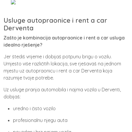
Usluge autopraonice i rent a car
Derventa
Zašto je kombinacija autopraonice i rent a car usluga
idealno rješenje?
Jer štediš vrijeme i dobijaš potpunu brigu o vozilu.
Umjesto više različitih lokacija, sve rješavaš na jednom
mjestu uz
autopraonicu i rent a car Derventa
koja
razumije tvoje potrebe.
Uz
usluge pranja automobila i najma vozila u Derventi
,
dobijaš:
uredno i čisto vozilo
profesionalnu njegu auta
pouzdan i brz najam vozila