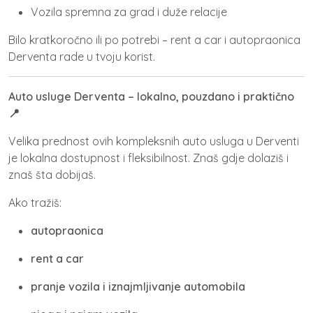
Vozila spremna za grad i duže relacije
Bilo kratkoročno ili po potrebi –
rent a car i autopraonica
Derventa
rade u tvoju korist.
Auto usluge Derventa – lokalno, pouzdano i praktično
📍
Velika prednost ovih
kompleksnih auto usluga u Derventi
je lokalna dostupnost i fleksibilnost. Znaš gdje dolaziš i
znaš šta dobijaš.
Ako tražiš:
autopraonica
rent a car
pranje vozila i iznajmljivanje automobila