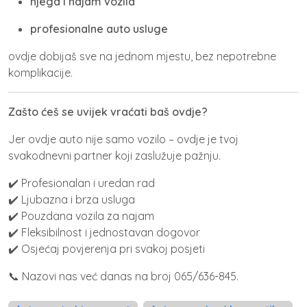
njega i najam vozila
profesionalne auto usluge
ovdje dobijaš sve na jednom mjestu, bez nepotrebne
komplikacije.
Zašto ćeš se uvijek vraćati baš ovdje?
Jer ovdje auto nije samo vozilo – ovdje je tvoj
svakodnevni partner koji zaslužuje pažnju.
✔️ Profesionalan i uredan rad
✔️ Ljubazna i brza usluga
✔️ Pouzdana vozila za najam
✔️ Fleksibilnost i jednostavan dogovor
✔️ Osjećaj povjerenja pri svakoj posjeti
Nazovi nas već danas na broj 065/636-845.
📞