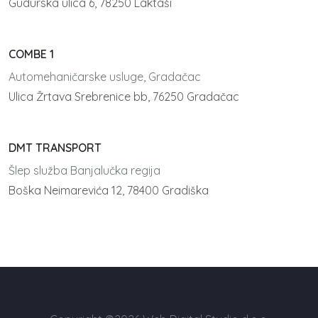
Gudurska ulica 6, 78250 Laktaši
COMBE 1
Automehaničarske usluge, Gradačac
Ulica Žrtava Srebrenice bb, 76250 Gradačac
DMT TRANSPORT
Šlep služba Banjalučka regija
Boška Neimarevića 12, 78400 Gradiška