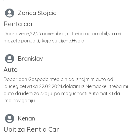
Zorica Stojcic
Renta car
Dobro vece,22,23 novembra,mi treba automobil,sta mi
mozete ponuditi,i koje su cijene.Hvala
Branislav
Auto
Dobar dan Gospodo.hteo bih da iznajmim auto od
iduceg cetvrtka 22.02.2024.dolazim iz Nemacke i treba mi
auto da idem za srbiju .po mogucnosti Automatik I da
ima navigaciju.
Kenan
Upit za Rent a Car