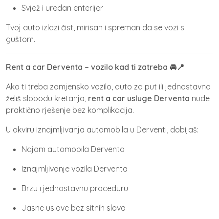
Svjež i uredan enterijer
Tvoj auto izlazi čist, mirisan i spreman da se vozi s
guštom.
Rent a car Derventa – vozilo kad ti zatreba 🚘📍
Ako ti treba zamjensko vozilo, auto za put ili jednostavno
želiš slobodu kretanja,
rent a car usluge Derventa
nude
praktično rješenje bez komplikacija.
U okviru
iznajmljivanja automobila u Derventi
, dobijaš:
Najam automobila Derventa
Iznajmljivanje vozila Derventa
Brzu i jednostavnu proceduru
Jasne uslove bez sitnih slova