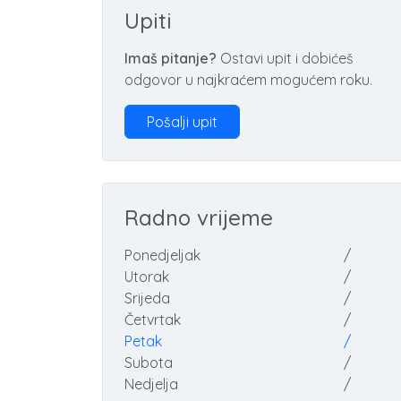
Upiti
Imaš pitanje?
Ostavi upit i dobićeš
odgovor u najkraćem mogućem roku.
Pošalji upit
Radno vrijeme
Ponedjeljak
/
Utorak
/
Srijeda
/
Četvrtak
/
Petak
/
Subota
/
Nedjelja
/