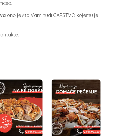
 mesa.
eva
ono je što Vam nudi CARSTVO kojemu je
kontakte.