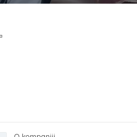
a
O kompaniji