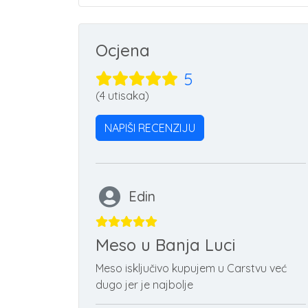
Ocjena
5
(4 utisaka)
NAPIŠI RECENZIJU
Edin
Meso u Banja Luci
Meso isključivo kupujem u Carstvu već
dugo jer je najbolje