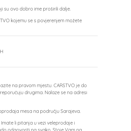
i su ovo dobro ime proširili dalje.
STVO kojemu se s povjerenjem možete
alazite na pravom mjestu. CARSTVO je do
 preporučuju drugima. Nalaze se na adresi
aloprodaja mesa na području Sarajeva.
Imate li pitanja u vezi veleprodaje i
ado odgovoriti na svako. Stoje Vam na