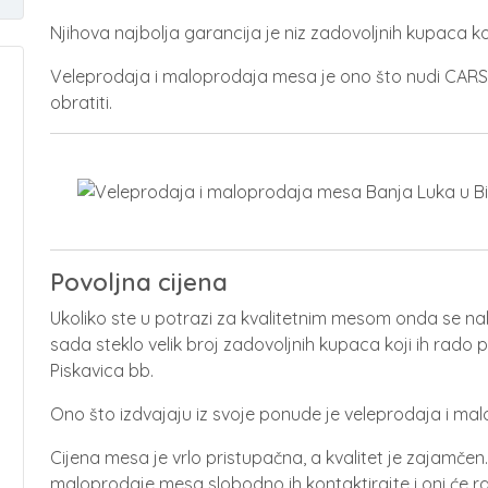
Njihova najbolja garancija je niz zadovoljnih kupaca koj
Veleprodaja i maloprodaja mesa je ono što nudi CAR
obratiti.
Povoljna cijena
Ukoliko ste u potrazi za kvalitetnim mesom onda se n
sada steklo velik broj zadovoljnih kupaca koji ih rado
Piskavica bb.
Ono što izdvajaju iz svoje ponude je veleprodaja i m
Cijena mesa je vrlo pristupačna, a kvalitet je zajamčen. 
maloprodaje mesa slobodno ih kontaktirajte i oni će r