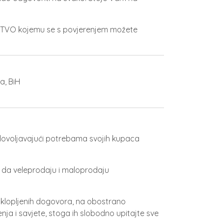
STVO kojemu se s povjerenjem možete
dovoljavajući potrebama svojih kupaca
og da veleprodaju i maloprodaju
 sklopljenih dogovora, na obostrano
ja i savjete, stoga ih slobodno upitajte sve