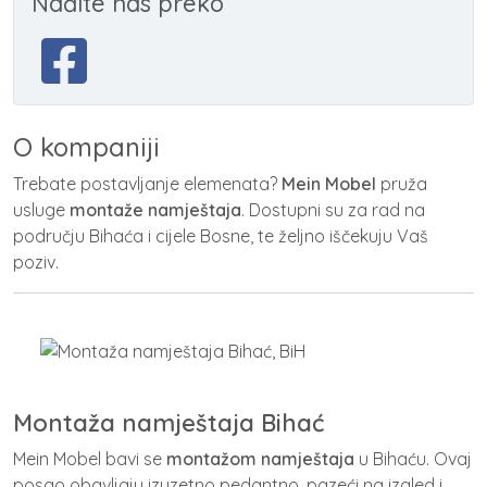
Nađite nas preko
O kompaniji
Trebate postavljanje elemenata?
Mein Mobel
pruža
usluge
montaže
namještaja
. Dostupni su za rad na
području Bihaća i cijele Bosne, te željno iščekuju Vaš
poziv.
Montaža namještaja Bihać
Mein Mobel bavi se
montažom namještaja
u Bihaću.
Ovaj
posao
obavljaju izuzetno pedantno, pazeći na izgled i