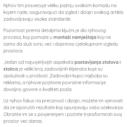
Njihov tim posvećuje veliku pažnju svakom komadu na
kojem rade, osiguravajući da izgled i dizajn svakog artikla
zadovoljavaju visoke standarde.
Pozornost prema detaljima ključni je dio njihovog
procesa, koji pomaže u
montaži namještaja
koji ne
samo da služi svrsi, već i doprinosi cjelokupnom izgledu
prostora.
Jedan od najuvjerljivijih aspekata
postavljanja stolova i
stolica
je veliki broj zadovoljnih klijenata koje su
opsluživali u prošlosti. Zadovoljni kupci najbolja su
reklama, a njihove pozitivne povratne informacije
dovoljno govore o kvaliteti posla.
Uz njihov fokus na preciznost i dizajn, možete im vjerovati
da će isporučiti rezultate koji ispunjavaju vaša očekivanja.
Obratite im se s povjerenjem i počnite transformirati svoj
prostor već danas.