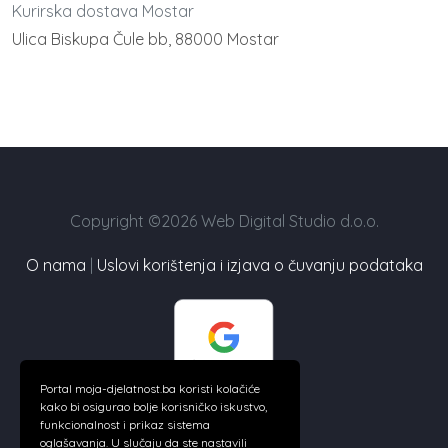
Kurirska dostava Mostar
Ulica Biskupa Čule bb, 88000 Mostar
Copyright ©2026 Web Digital Studio d.o.o.
O nama
|
Uslovi korištenja i izjava o čuvanju podataka
Portal moja-djelatnost.ba koristi kolačiće
kako bi osigurao bolje korisničko iskustvo,
funkcionalnost i prikaz sistema
oglašavanja. U slučaju da ste nastavili