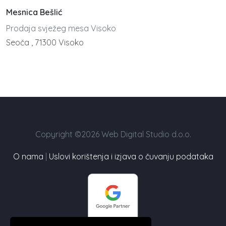
Mesnica Bešlić
Prodaja svježeg mesa Visoko
Seoča , 71300 Visoko
Copyright ©2026 Web Digital Studio d.o.o.
O nama
|
Uslovi korištenja i izjava o čuvanju podataka