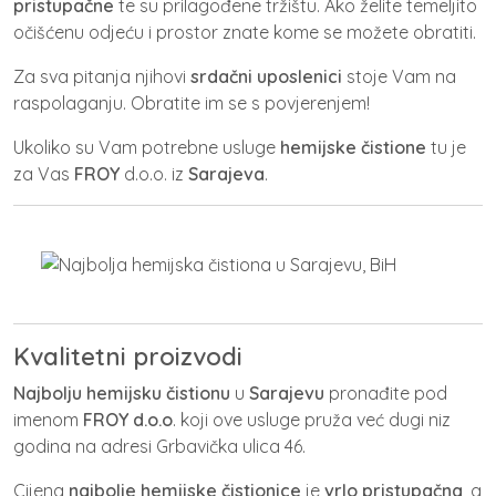
pristupačne
te su prilagođene tržištu. Ako želite temeljito
očišćenu odjeću i prostor znate kome se možete obratiti.
Za sva pitanja njihovi
srdačni uposlenici
stoje Vam na
raspolaganju. Obratite im se s povjerenjem!
Ukoliko su Vam potrebne usluge
hemijske čistione
tu je
za Vas
FROY
d.o.o. iz
Sarajeva
.
Kvalitetni proizvodi
Najbolju hemijsku čistionu
u
Sarajevu
pronađite pod
imenom
FROY d.o.o
. koji ove usluge pruža već dugi niz
godina na adresi Grbavička ulica 46.
Cijena
najbolje hemijske čistionice
je
vrlo pristupačna
, a