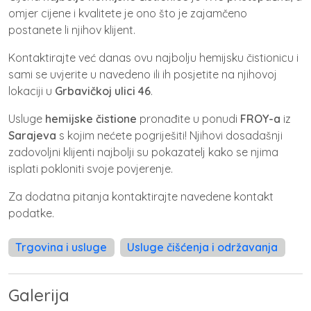
omjer cijene i kvalitete je ono što je zajamčeno
postanete li njihov klijent.
Kontaktirajte već danas ovu najbolju hemijsku čistionicu i
sami se uvjerite u navedeno ili ih posjetite na njihovoj
lokaciji u
Grbavičkoj ulici 46
.
Usluge
hemijske čistione
pronađite u ponudi
FROY-a
iz
Sarajeva
s kojim nećete pogriješiti! Njihovi dosadašnji
zadovoljni klijenti najbolji su pokazatelj kako se njima
isplati pokloniti svoje povjerenje.
Za dodatna pitanja kontaktirajte navedene kontakt
podatke.
Trgovina i usluge
Usluge čišćenja i održavanja
Galerija