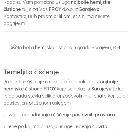
Kada su Vam potrebne usluge
najbolje hemijske
čistione
tu je za Vas
FROY
d.o.o. iz
Sarajeva
.
Kontaktirajte ih prvom prilikom jer s njima nećete
pogriješiti!
Temeljito čišćenje
Prepustite čišćenje u ruke profesionalcima iz
najbolje
hemijske čistione FROY
koja se nalazi
u Sarajevu
te koji
je do sada stekla velik broj zadovoljnih klijenata koji su bili
oduševljeni pruženom uslugom.
U svojoj ponudi imaju i
čišćenje poslovnih prostora.
Cijene po kojima pružaju usluge čišćenja su
vrlo