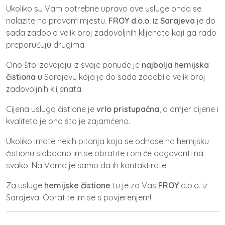
Ukoliko su Vam potrebne upravo ove usluge onda se
nalazite na pravom mjestu.
FROY d.o.o.
iz
Sarajeva
je do
sada zadobio velik broj zadovoljnih klijenata koji ga rado
preporučuju drugima.
Ono što izdvajaju iz svoje ponude je
najbolja hemijska
čistiona u
Sarajevu koja je do sada zadobila velik broj
zadovoljnih klijenata.
Cijena usluga čistione je
vrlo pristupačna
, a omjer cijene i
kvaliteta je ono što je zajamčeno.
Ukoliko imate nekih pitanja koja se odnose na hemijsku
čistionu slobodno im se obratite i oni će odgovoriti na
svako. Na Vama je samo da ih kontaktirate!
Za usluge
hemijske čistione
tu je za Vas
FROY
d.o.o. iz
Sarajeva. Obratite im se s povjerenjem!