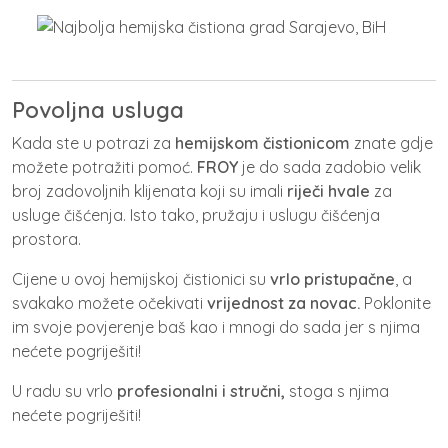
Povoljna usluga
Kada ste u potrazi za
hemijskom čistionicom
znate gdje
možete potražiti pomoć.
FROY
je do sada zadobio velik
broj zadovoljnih klijenata koji su imali
riječi hvale
za
usluge čišćenja. Isto tako, pružaju i uslugu čišćenja
prostora.
Cijene u ovoj hemijskoj čistionici su
vrlo pristupačne
, a
svakako možete očekivati
vrijednost za novac.
Poklonite
im svoje povjerenje baš kao i mnogi do sada jer s njima
nećete pogriješiti!
U radu su vrlo
profesionalni i stručni,
stoga s njima
nećete pogriješiti!