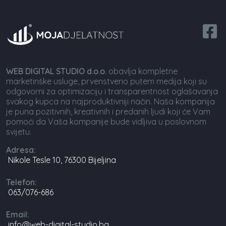
WEB DIGITAL STUDIO d.o.o.
obavlja kompletne
marketinške usluge, prvenstveno putem medija koji su
odgovorni za optimizaciju i transparentnost oglašavanja
svakog kupca na najproduktivniji način. Naša kompanija
je puna pozitivnih, kreativnih i predanih ljudi koji će Vam
pomoći da Vaša kompanije bude vidljiva u poslovnom
svijetu.
Adresa:
Nikole Tesle 10, 76300 Bijeljina
Telefon:
063/076-686
Email:
info@web-digital-studio.ba