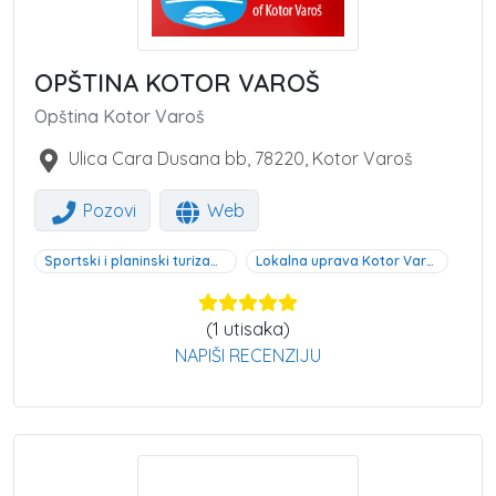
OPŠTINA KOTOR VAROŠ
Opština Kotor Varoš
Ulica Cara Dusana bb
,
78220
,
Kotor Varoš
Pozovi
Web
Sportski i planinski turizam Kotor Varoš
Lokalna uprava Kotor Varoš
(
1
utisaka)
NAPIŠI RECENZIJU