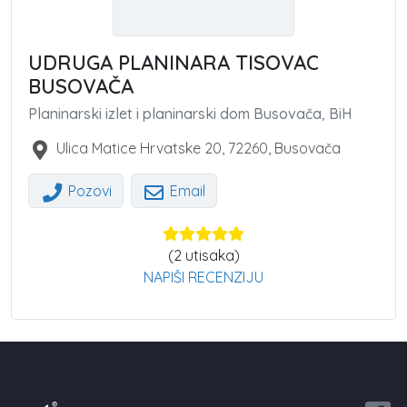
UDRUGA PLANINARA TISOVAC
BUSOVAČA
Planinarski izlet i planinarski dom Busovača, BiH
Ulica Matice Hrvatske 20
,
72260
,
Busovača
Pozovi
Email
(
2
utisaka)
NAPIŠI RECENZIJU